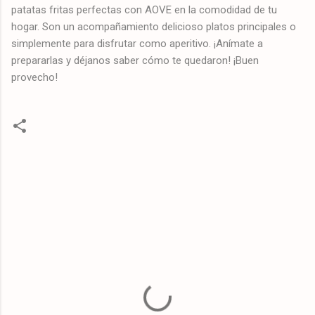
patatas fritas perfectas con AOVE en la comodidad de tu
hogar. Son un acompañamiento delicioso platos principales o
simplemente para disfrutar como aperitivo. ¡Anímate a
prepararlas y déjanos saber cómo te quedaron! ¡Buen
provecho!
C
o
m
e
n
t
a
r