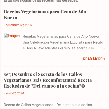
Estas son algunas de las recetas más deseadas.
Recetas Vegetarianas para Cena de Año
Nuevo
-
diciembre 30, 2023
Recetas Vegetarianas para Cena de Año Nuevo
Una Celebración Vegetariana Exquisita para Recibir
el Año Nuevo Mientras el reloj se acerca a la
medianoche y las últimas horas del año se
READ MORE »
desvanecen, nos reunimos con familiares y
amigos para despedir lo viejo y dar la bienvenida a
lo nuevo. En esta ocasión tan especial, es tradición
🍲"¡Descubre el Secreto de los Callos
disfrutar de una cena que no solo deleite nuestros
Vegetarianos Más Reconfortantes! Receta
paladares, sino que también refleje nuestras
Exclusiva de "Del campo a la cocina"🍲
esperanzas y deseos para el año venidero. Este
-
abril 07, 2024
año, te invito a explorar un menú vegetariano para
Año Nuevo que promete ser tan vibrante y
Receta de Callos Vegetarianos - Del campo a la cocina
prometedor como el futuro que estamos a punto