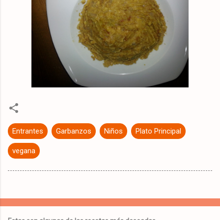
Entrantes
Garbanzos
Niños
Plato Principal
vegana