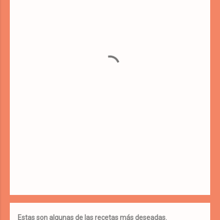
e
n
t
a
r
i
o
s
Estas son algunas de las recetas más deseadas.