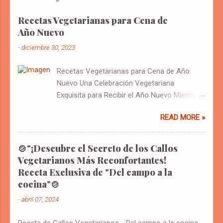
Recetas Vegetarianas para Cena de
Año Nuevo
-
diciembre 30, 2023
Recetas Vegetarianas para Cena de Año
Nuevo Una Celebración Vegetariana
Exquisita para Recibir el Año Nuevo Mientras
el reloj se acerca a la medianoche y las
READ MORE »
últimas horas del año se desvanecen, nos
reunimos con familiares y amigos para
despedir lo viejo y dar la bienvenida a lo
🍲"¡Descubre el Secreto de los Callos
nuevo. En esta ocasión tan especial, es
Vegetarianos Más Reconfortantes!
tradición disfrutar de una cena que no solo
Receta Exclusiva de "Del campo a la
deleite nuestros paladares, sino que también
cocina"🍲
refleje nuestras esperanzas y deseos para el
-
abril 07, 2024
año venidero. Este año, te invito a explorar
un menú vegetariano para Año Nuevo que
Receta de Callos Vegetarianos - Del campo a la cocina