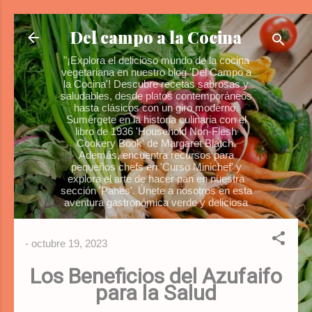
Ir al contenido principal
Del campo a la Cocina
"¡Explora el delicioso mundo de la cocina
vegetariana en nuestro blog 'Del Campo a
la Cocina'! Descubre recetas sabrosas y
saludables, desde platos contemporáneos
hasta clásicos con un giro moderno.
Sumérgete en la historia culinaria con el
libro de 1936 'Household Non-Flesh
Cookery Book' de Margaret Blatch.
Además, encuentra recursos para
pequeños chefs en 'Curso Minichef' y
explora el arte de hacer pan en nuestra
sección 'Panes'. Únete a nosotros en esta
aventura gastronómica verde y deliciosa
-
octubre 19, 2023
Los Beneficios del Azufaifo
para la Salud